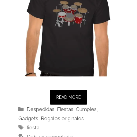
READ MORE
Categorías
Despedidas, Fiestas, Cumples
,
Gadgets
,
Regalos originales
Etiquetas
fiesta
Deja un comentario