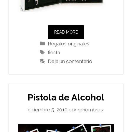
READ MORE
Categorías
Regalos originales
Etiquetas
fiesta
Deja un comentario
Pistola de Alcohol
diciembre 5, 2010
por
rphombres