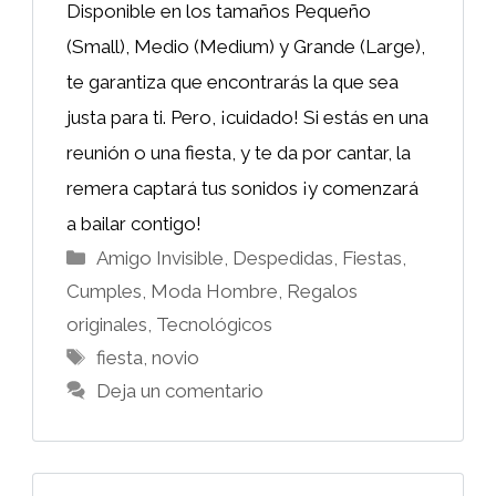
Disponible en los tamaños Pequeño
(Small), Medio (Medium) y Grande (Large),
te garantiza que encontrarás la que sea
justa para ti. Pero, ¡cuidado! Si estás en una
reunión o una fiesta, y te da por cantar, la
remera captará tus sonidos ¡y comenzará
a bailar contigo!
Categorías
Amigo Invisible
,
Despedidas, Fiestas,
Cumples
,
Moda Hombre
,
Regalos
originales
,
Tecnológicos
Etiquetas
fiesta
,
novio
Deja un comentario