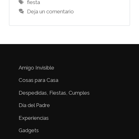
Etiquetas
fiesta
Deja un comentario
Amigo Invisible
Cosas para Casa
Despedidas, Fiestas, Cumples
Día del Padre
Experiencias
Gadgets