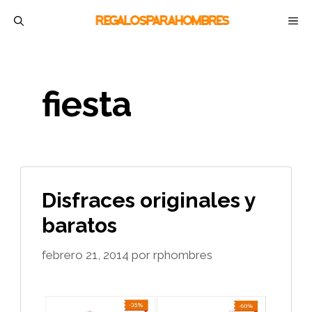
Saltar
M
al
contenido
fiesta
Disfraces originales y
baratos
febrero 21, 2014
por
rphombres