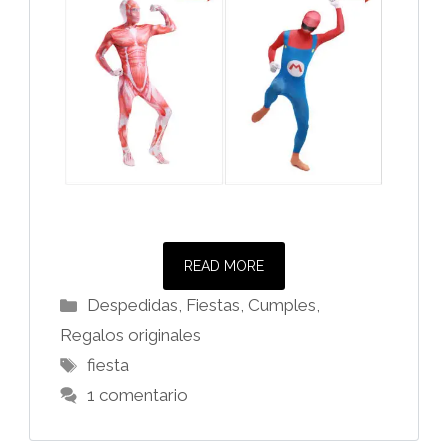
READ MORE
Categorías
Despedidas, Fiestas, Cumples
,
Regalos originales
Etiquetas
fiesta
1 comentario