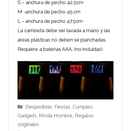
S – anchura de pecho 42.5cm
M -anchura de pecho 45.cm
L – anchura de pecho 47.5cm
La camiseta debe ser lavada a mano y las
áreas plásticas no deben se planchadas.
Requiere 4 baterías AAA, (no incluidas)
Categorías
Despedidas, Fiestas, Cumples
,
Gadgets
,
Moda Hombre
,
Regalos
originales