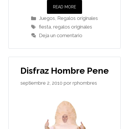
READ MORE
Categorías
Juegos
,
Regalos originales
Etiquetas
fiesta
,
regalos originales
Deja un comentario
Disfraz Hombre Pene
septiembre 2, 2010
por
rphombres