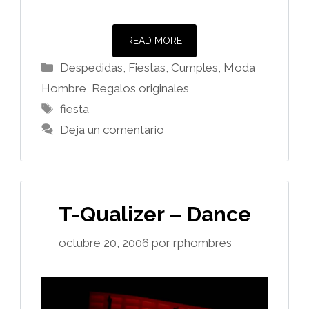
READ MORE
Categorías
Despedidas, Fiestas, Cumples
,
Moda
Hombre
,
Regalos originales
Etiquetas
fiesta
Deja un comentario
T-Qualizer – Dance
octubre 20, 2006
por
rphombres