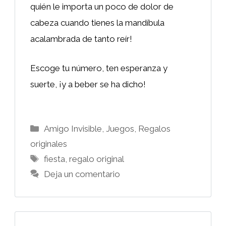
quién le importa un poco de dolor de
cabeza cuando tienes la mandíbula
acalambrada de tanto reír!
Escoge tu número, ten esperanza y
suerte, ¡y a beber se ha dicho!
Categorías
Amigo Invisible
,
Juegos
,
Regalos
originales
Etiquetas
fiesta
,
regalo original
Deja un comentario