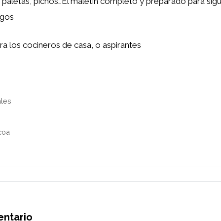
s, paletas, pichos…El maletín completo y preparado para sig
igos
ra los cocineros de casa, o aspirantes
ales
coa
entario