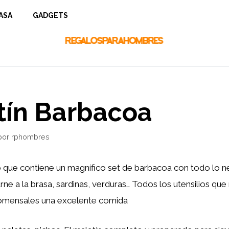
ASA
GADGETS
tín Barbacoa
por
rphombres
o que contiene un magnífico set de barbacoa con todo lo n
arne a la brasa, sardinas, verduras… Todos los utensilios que
comensales una excelente comida