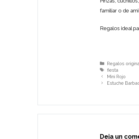
Pinzas, cuchillo
familiar o de am
Regalos ideal pa
Categorías
Regalos origin
Etiquetas
fiesta
Mini Rojo
Estuche Barba
Deja un com