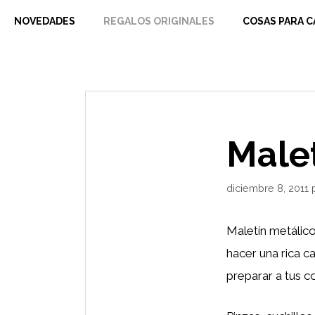
Saltar
NOVEDADES
REGALOS ORIGINALES
COSAS PARA C
al
contenido
Male
diciembre 8, 2011
Maletín metálic
hacer una rica c
preparar a tus 