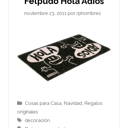
Felpudo Hola Adios
noviembre 23, 2011
por
rphombres
Categorías
Cosas para Casa
,
Navidad
,
Regalos
originales
Etiquetas
decoración