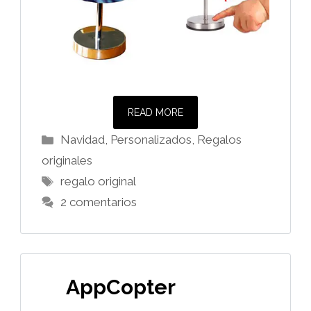
READ MORE
Categorías
Navidad
,
Personalizados
,
Regalos
originales
Etiquetas
regalo original
2 comentarios
AppCopter