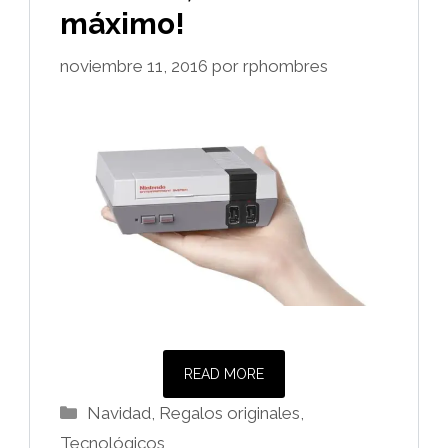
máximo!
noviembre 11, 2016
por
rphombres
READ MORE
Categorías
Navidad
,
Regalos originales
,
Tecnológicos