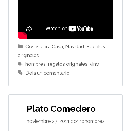
Categorías
Cosas para Casa
,
Navidad
,
Regalos
originales
Etiquetas
hombres
,
regalos originales
,
vino
Deja un comentario
Plato Comedero
noviembre 27, 2011
por
rphombres