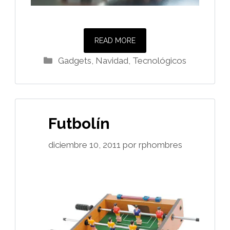
READ MORE
Categorías
Gadgets
,
Navidad
,
Tecnológicos
Futbolín
diciembre 10, 2011
por
rphombres