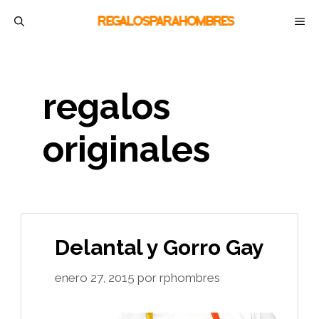
Saltar
M
al
contenido
regalos
originales
Delantal y Gorro Gay
enero 27, 2015
por
rphombres