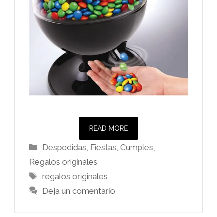
READ MORE
Categorías
Despedidas, Fiestas, Cumples
,
Regalos originales
Etiquetas
regalos originales
Deja un comentario