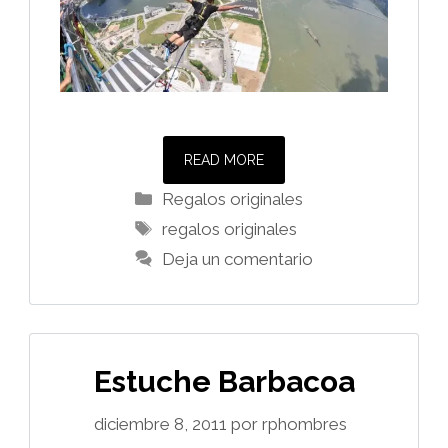
READ MORE
Categorías
Regalos originales
Etiquetas
regalos originales
Deja un comentario
Estuche Barbacoa
diciembre 8, 2011
por
rphombres