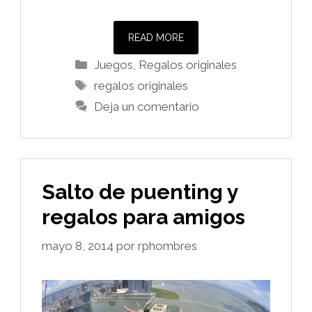
READ MORE
Categorías
Juegos
,
Regalos originales
Etiquetas
regalos originales
Deja un comentario
Salto de puenting y
regalos para amigos
mayo 8, 2014
por
rphombres