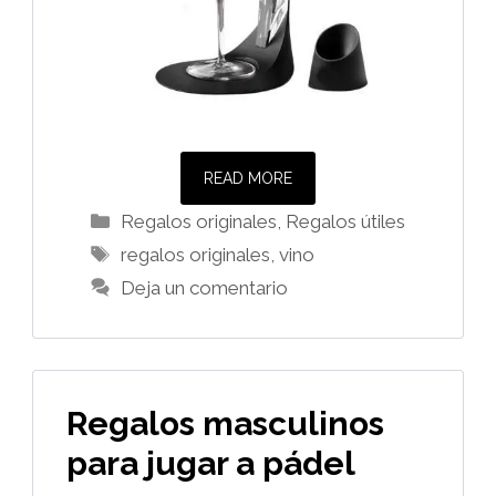
READ MORE
Categorías
Regalos originales
,
Regalos útiles
Etiquetas
regalos originales
,
vino
Deja un comentario
Regalos masculinos
para jugar a pádel