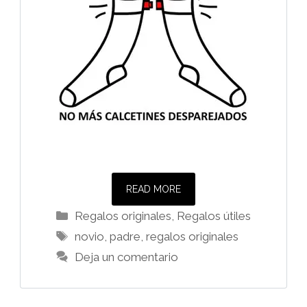
READ MORE
Categorías
Regalos originales
,
Regalos útiles
Etiquetas
novio
,
padre
,
regalos originales
Deja un comentario