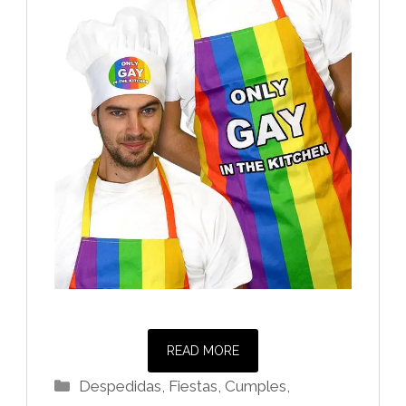
READ MORE
Categorías
Despedidas, Fiestas, Cumples
,