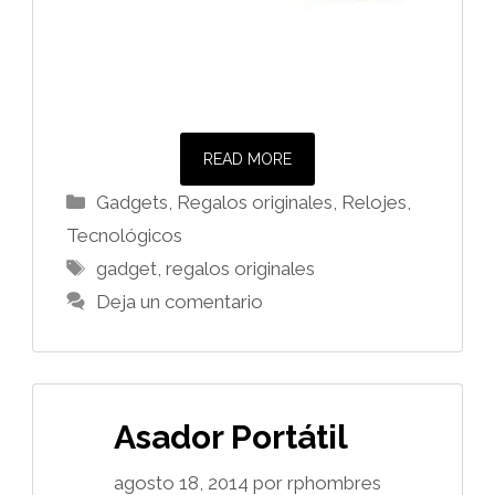
READ MORE
Categorías
Gadgets
,
Regalos originales
,
Relojes
,
Tecnológicos
Etiquetas
gadget
,
regalos originales
Deja un comentario
Asador Portátil
agosto 18, 2014
por
rphombres