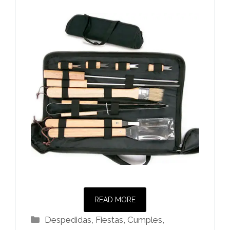
READ MORE
Categorías
Despedidas, Fiestas, Cumples
,