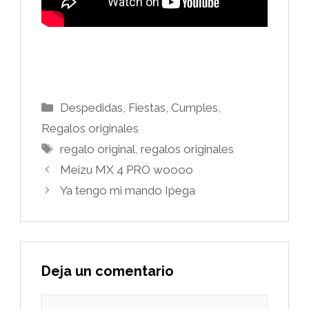
Categorías
Despedidas, Fiestas, Cumples
,
Regalos originales
Etiquetas
regalo original
,
regalos originales
Meizu MX 4 PRO woooo
Ya tengo mi mando Ipega
Deja un comentario
Comentario