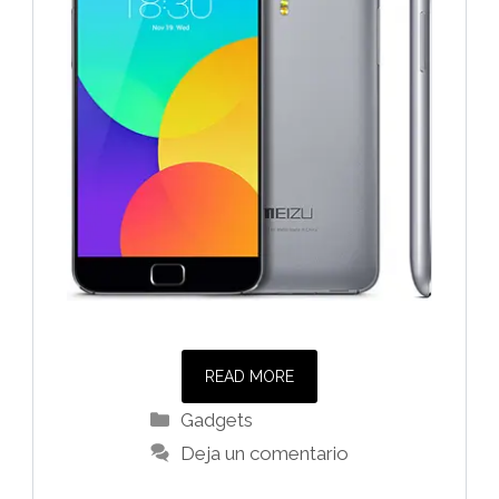
READ MORE
Categorías
Gadgets
Deja un comentario