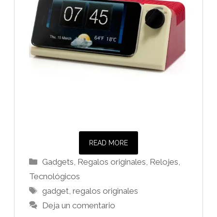
READ MORE
Categorías
Gadgets
,
Regalos originales
,
Relojes
,
Tecnológicos
Etiquetas
gadget
,
regalos originales
Deja un comentario