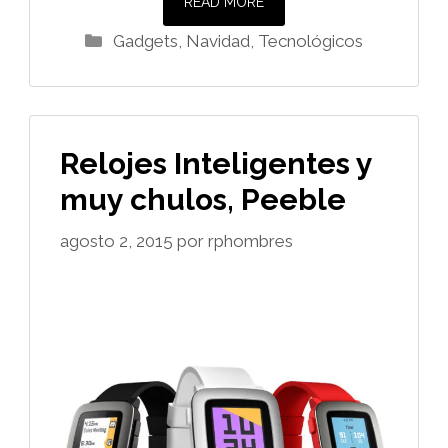
READ MORE
Categorías
Gadgets
,
Navidad
,
Tecnológicos
Relojes Inteligentes y
muy chulos, Peeble
agosto 2, 2015
por
rphombres