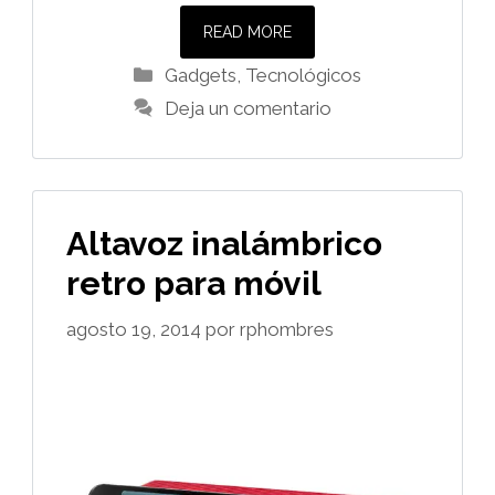
READ MORE
Categorías
Gadgets
,
Tecnológicos
Deja un comentario
Altavoz inalámbrico
retro para móvil
agosto 19, 2014
por
rphombres