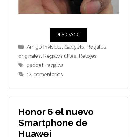
READ MORE
Categorías
Amigo Invisible
,
Gadgets
,
Regalos
originales
,
Regalos útiles
,
Relojes
Etiquetas
gadget
,
regalos
14 comentarios
Honor 6 el nuevo
Smartphone de
Huawei