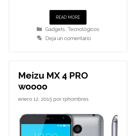
READ MORE
Categorías
Gadgets
,
Tecnológicos
Deja un comentario
Meizu MX 4 PRO
woooo
enero 12, 2015
por
rphombres