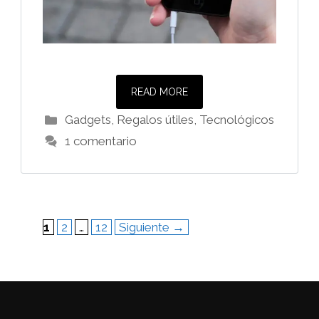
READ MORE
Categorías
Gadgets
,
Regalos útiles
,
Tecnológicos
1 comentario
Página
Página
Página
1
2
…
12
Siguiente
→