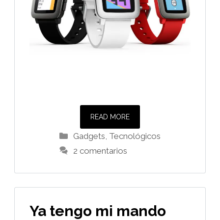
READ MORE
Categorías
Gadgets
,
Tecnológicos
2 comentarios
Ya tengo mi mando