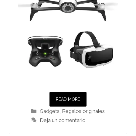
READ MORE
Categorías
Gadgets
,
Regalos originales
Deja un comentario