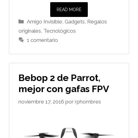
READ MORE
Categorías
Amigo Invisible
,
Gadgets
,
Regalos
originales
,
Tecnológicos
1 comentario
Bebop 2 de Parrot,
mejor con gafas FPV
noviembre 17, 2016
por
rphombres