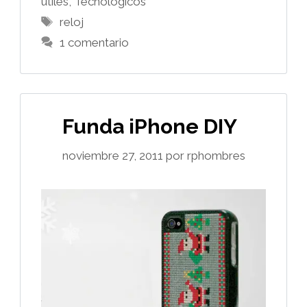
útiles
,
Tecnológicos
Etiquetas
reloj
1 comentario
Funda iPhone DIY
noviembre 27, 2011
por
rphombres