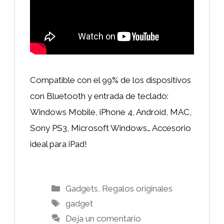
Compatible con el 99% de los dispositivos
con Bluetooth y entrada de teclado:
Windows Mobile, iPhone 4, Android, MAC,
Sony PS3, Microsoft Windows… Accesorio
ideal para iPad!
Categorías
Gadgets
,
Regalos originales
Etiquetas
gadget
Deja un comentario