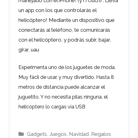
manejado con el iPhone! (y iTOuch) . Lleva
un app con los que controlarás el
helicóptero! Mediante un dispositivo que
conectarás al teléfono, te comunicarás
con el helicóptero, y podrás subir, bajar,
girar, uau
Experimenta uno de los juguetes de moda.
Muy fácil de usar, y muy divertido. Hasta 8
metros de distancia puede alcanzar el
juguetito. Y no necesita pilas ninguna, el
helicóptero lo cargas vía USB
Categorías
Gadgets
,
Juegos
,
Navidad
,
Regalos