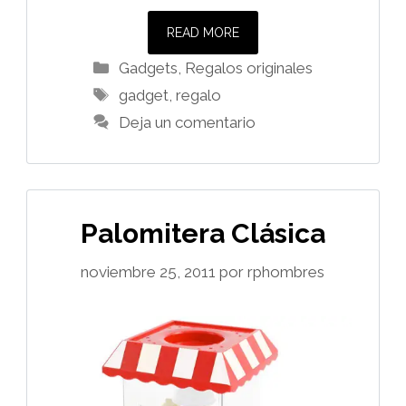
READ MORE
Categorías
Gadgets
,
Regalos originales
Etiquetas
gadget
,
regalo
Deja un comentario
Palomitera Clásica
noviembre 25, 2011
por
rphombres