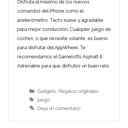
Disfruta al máximo de los nuevos
comandos del iPhone como el
acelerómetro. Tacto suave y agradable
para mejor conducción. Cualquier juego de
coches, o que necesite volante, es bueno
para disfrutar del AppWheel. Te
recomendamos el Gamelofts Asphalt 6
Adrenaline para que disfrutes un buen rato
Categorías
Gadgets
,
Regalos originales
Etiquetas
juego
Deja un comentario