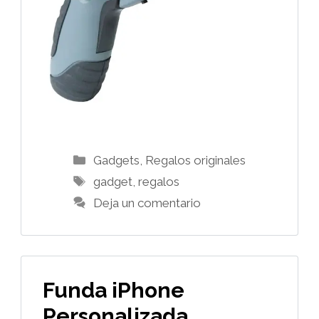
Categorías
Gadgets
,
Regalos originales
Etiquetas
gadget
,
regalos
Deja un comentario
Funda iPhone
Personalizada