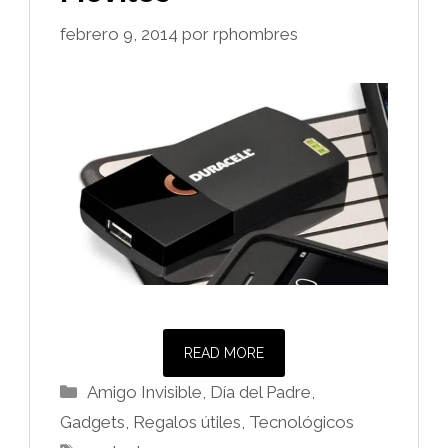
febrero 9, 2014
por
rphombres
READ MORE
Categorías
Amigo Invisible
,
Día del Padre
,
Gadgets
,
Regalos útiles
,
Tecnológicos