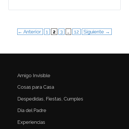
Página
Página
Página
Página
←
Anterior
1
2
3
…
12
Siguiente
→
Amigo Invisible
Cosas para Casa
Despedidas, Fiestas, Cumples
Día del Padre
Experiencias