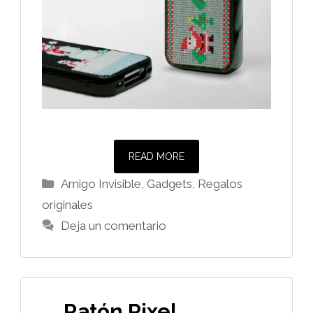
READ MORE
Categorías
Amigo Invisible
,
Gadgets
,
Regalos
originales
Deja un comentario
Ratón Pixel