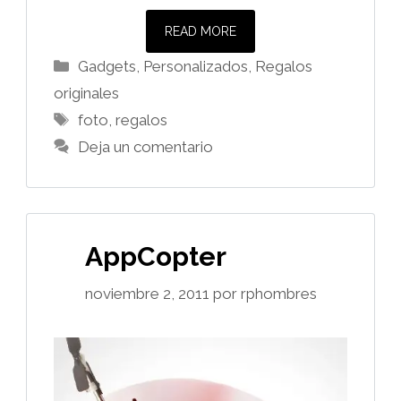
READ MORE
Categorías
Gadgets
,
Personalizados
,
Regalos
originales
Etiquetas
foto
,
regalos
Deja un comentario
AppCopter
noviembre 2, 2011
por
rphombres