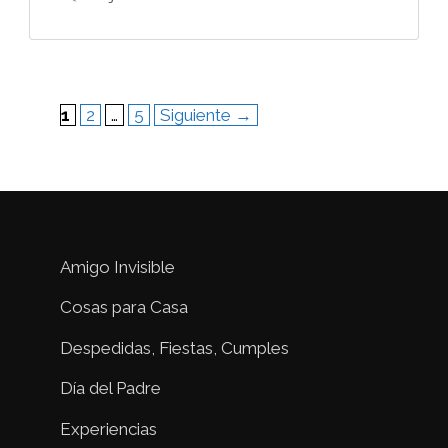
Página
Página
Página
1
2
…
5
Siguiente
→
Amigo Invisible
Cosas para Casa
Despedidas, Fiestas, Cumples
Día del Padre
Experiencias