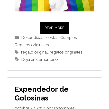
READ MORE
Categorías
Despedidas, Fiestas, Cumples
,
Regalos originales
Etiquetas
regalo original
,
regalos originales
Deja un comentario
Expendedor de
Golosinas
octubre 27, 2014
por
rphombres