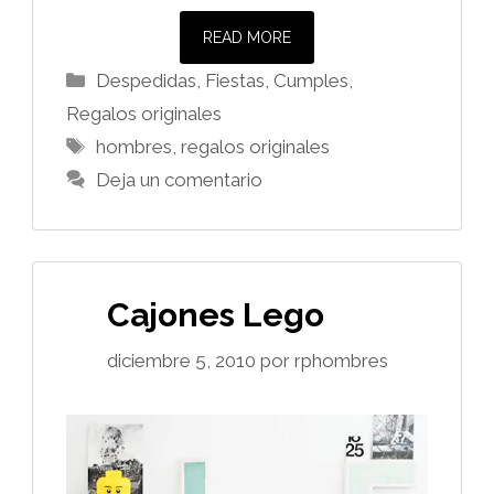
READ MORE
Categorías
Despedidas, Fiestas, Cumples
,
Regalos originales
Etiquetas
hombres
,
regalos originales
Deja un comentario
Cajones Lego
diciembre 5, 2010
por
rphombres