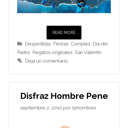
READ MORE
Categorías
Despedidas, Fiestas, Cumples
,
Día del
Padre
,
Regalos originales
,
San Valentín
Deja un comentario
Disfraz Hombre Pene
septiembre 2, 2010
por
rphombres