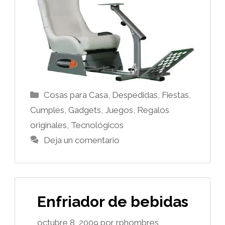
Categorías
Cosas para Casa
,
Despedidas, Fiestas,
Cumples
,
Gadgets
,
Juegos
,
Regalos
originales
,
Tecnológicos
Deja un comentario
Enfriador de bebidas
octubre 8, 2009
por
rphombres