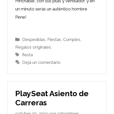
Hinchable, con sus pilas y ventilador, y en
un minuto serás un auténtico hombre
Pene!
Categorías
Despedidas, Fiestas, Cumples
,
Regalos originales
Etiquetas
fiesta
Deja un comentario
PlaySeat Asiento de
Carreras
octubre 20, 2009
por
rphombres