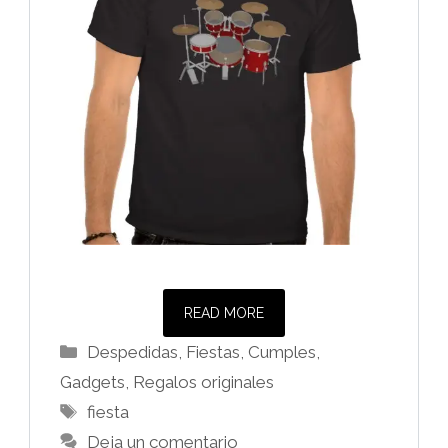
READ MORE
Categorías
Despedidas, Fiestas, Cumples
,
Gadgets
,
Regalos originales
Etiquetas
fiesta
Deja un comentario