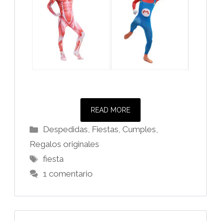
READ MORE
Categorías
Despedidas, Fiestas, Cumples
,
Regalos originales
Etiquetas
fiesta
1 comentario