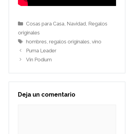
Categorías
Cosas para Casa
,
Navidad
,
Regalos
originales
Etiquetas
hombres
,
regalos originales
,
vino
Puma Leader
Vin Podium
Deja un comentario
Comentario