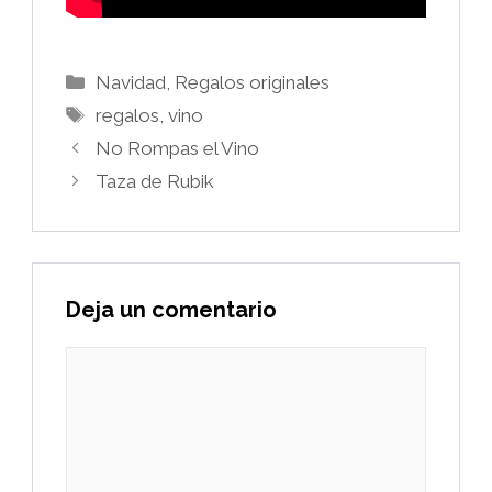
Categorías
Navidad
,
Regalos originales
Etiquetas
regalos
,
vino
No Rompas el Vino
Taza de Rubik
Deja un comentario
Comentario