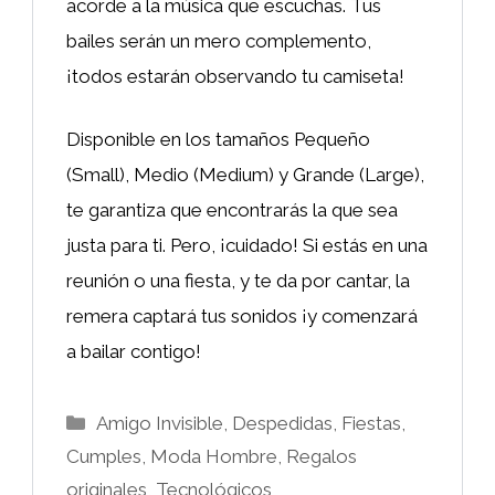
acorde a la música que escuchas. Tus
bailes serán un mero complemento,
¡todos estarán observando tu camiseta!
Disponible en los tamaños Pequeño
(Small), Medio (Medium) y Grande (Large),
te garantiza que encontrarás la que sea
justa para ti. Pero, ¡cuidado! Si estás en una
reunión o una fiesta, y te da por cantar, la
remera captará tus sonidos ¡y comenzará
a bailar contigo!
Categorías
Amigo Invisible
,
Despedidas, Fiestas,
Cumples
,
Moda Hombre
,
Regalos
originales
,
Tecnológicos