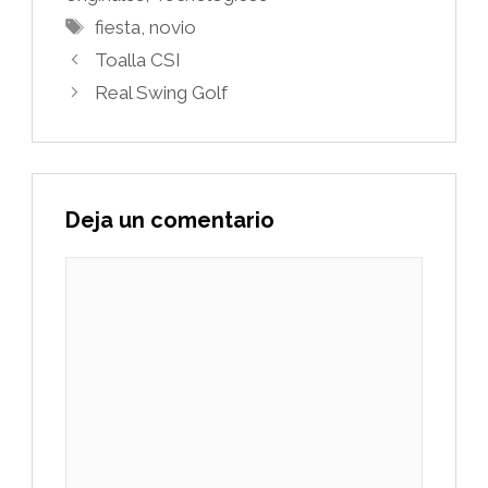
Etiquetas
fiesta
,
novio
Toalla CSI
Real Swing Golf
Deja un comentario
Comentario