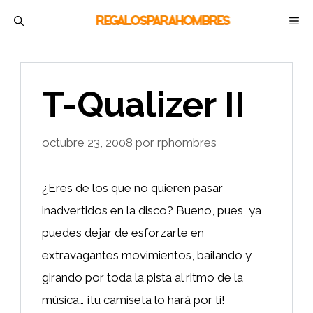
Saltar
M
al
contenido
T-Qualizer II
octubre 23, 2008
por
rphombres
¿Eres de los que no quieren pasar
inadvertidos en la disco? Bueno, pues, ya
puedes dejar de esforzarte en
extravagantes movimientos, bailando y
girando por toda la pista al ritmo de la
música… ¡tu camiseta lo hará por ti!