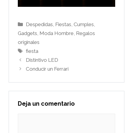
Categorías
Despedidas, Fiestas, Cumples
,
Gadgets
,
Moda Hombre
,
Regalos
originales
Etiquetas
fiesta
Distintivo LED
Conducir un Ferrari
Deja un comentario
Comentario