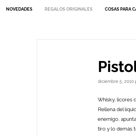
Saltar
NOVEDADES
REGALOS ORIGINALES
COSAS PARA C
al
contenido
Pisto
diciembre 5, 2010
Whisky, licores 
Rellena del líqu
enemigo, apunta 
tiro y lo demás t