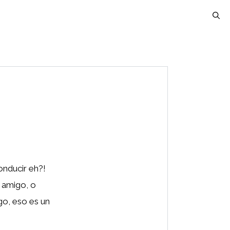
onducir eh?!
u amigo, o
go, eso es un