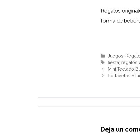
Regalos originales
forma de bebers
Categorías
Juegos
,
Regalo
Etiquetas
fiesta
,
regalos 
Mini Teclado B
Portavelas Silu
Deja un com