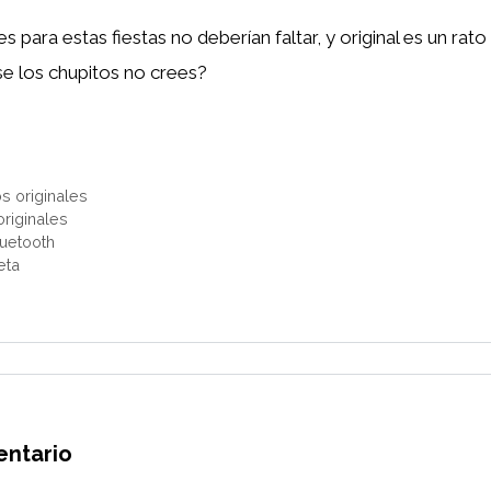
 para estas fiestas no deberían faltar, y original es un rato la
e los chupitos no crees?
s originales
originales
luetooth
eta
entario