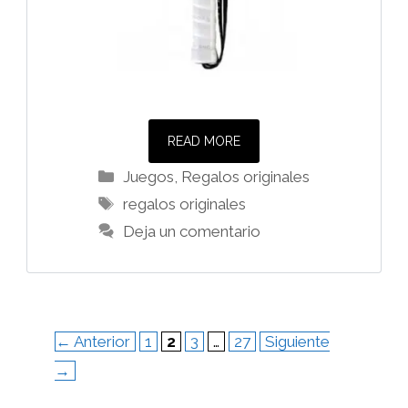
READ MORE
Categorías
Juegos
,
Regalos originales
Etiquetas
regalos originales
Deja un comentario
Página
Página
Página
Página
←
Anterior
1
2
3
…
27
Siguiente
→