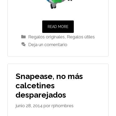
READ MORE
Categorías
Regalos originales
,
Regalos útiles
Deja un comentario
Snapease, no más
calcetines
desparejados
junio 28, 2014
por
rphombres