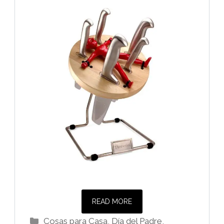
READ MORE
Categorías
Cosas para Casa
,
Día del Padre
,