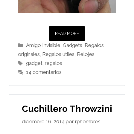
READ MORE
Categorías
Amigo Invisible
,
Gadgets
,
Regalos
originales
,
Regalos útiles
,
Relojes
Etiquetas
gadget
,
regalos
14 comentarios
Cuchillero Throwzini
diciembre 16, 2014
por
rphombres