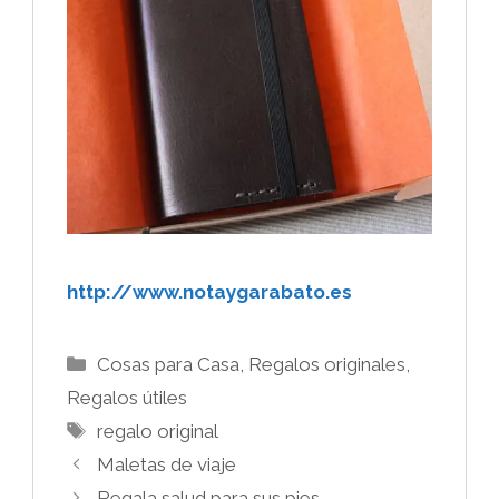
http://www.notaygarabato.es
Categorías
Cosas para Casa
,
Regalos originales
,
Regalos útiles
Etiquetas
regalo original
Maletas de viaje
Regala salud para sus pies