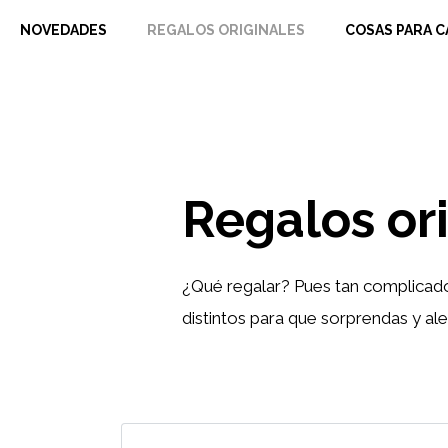
Saltar
NOVEDADES
REGALOS ORIGINALES
COSAS PARA C
al
contenido
Regalos or
¿Qué regalar? Pues tan complicados
distintos para que sorprendas y ale