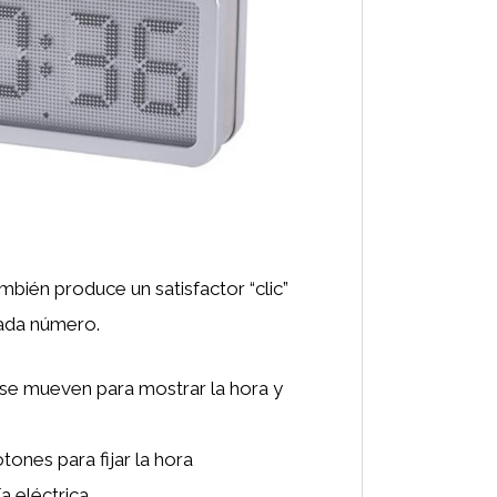
bién produce un satisfactor “clic”
ada número.
s se mueven para mostrar la hora y
tones para fijar la hora
ía eléctrica