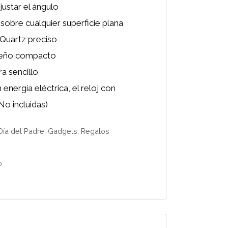
justar el ángulo
sobre cualquier superficie plana
Quartz preciso
seño compacto
a sencillo
energía eléctrica, el reloj con
No incluidas)
Día del Padre
,
Gadgets
,
Regalos
o