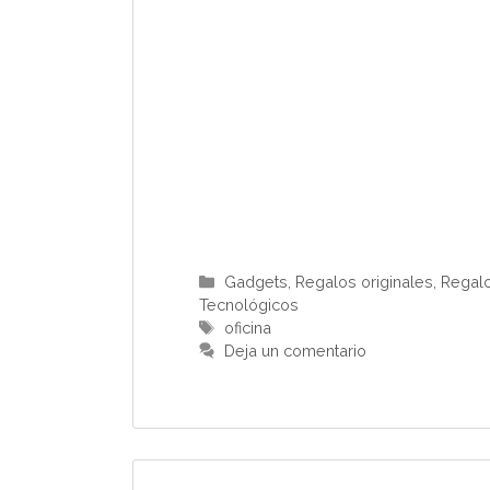
Categorías
Gadgets
,
Regalos originales
,
Regalo
Tecnológicos
Etiquetas
oficina
Deja un comentario