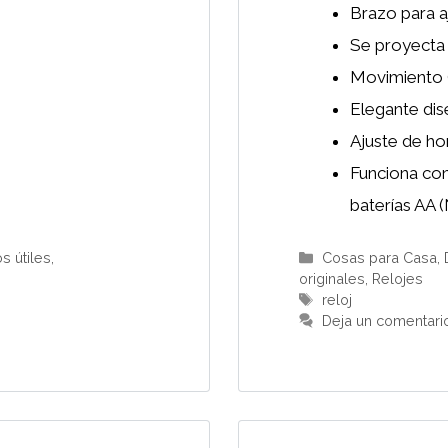
Brazo para a
Se proyecta 
Movimiento 
Elegante di
Ajuste de hor
Funciona con 
baterías AA (
Categorías
s útiles
,
Cosas para Casa
,
originales
,
Relojes
Etiquetas
reloj
Deja un comentari