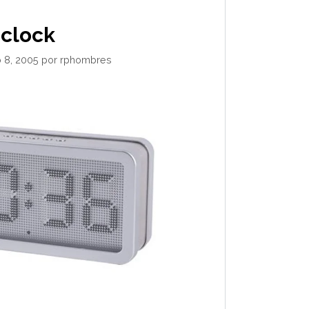
nclock
 8, 2005
por
rphombres