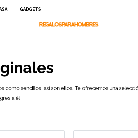
ASA
GADGETS
iginales
 como sencillos, así son ellos. Te ofrecemos una selección
gres a él