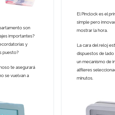
El Pinclock es el pr
simple pero innovad
apartamento son
mostrar la hora.
sajes importantes?
recordatorias y
La cara del reloj es
as puesto?
dispuestos de lado 
un mecanismo de ing
noso te asegurará
alfileres seleccion
no se vuelvan a
minutos.