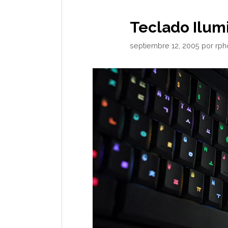
Teclado Ilum
septiembre 12, 2005
por
rph