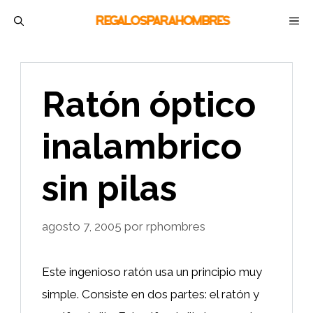
Saltar
M
al
contenido
Ratón óptico
inalambrico
sin pilas
agosto 7, 2005
por
rphombres
Este ingenioso ratón usa un principio muy
simple. Consiste en dos partes: el ratón y