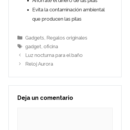
Ahórrate el dinero de las pilas
Evita la contaminación ambiental
que producen las pilas
Categorías
Gadgets
,
Regalos originales
Etiquetas
gadget
,
oficina
Luz nocturna para el baño
Reloj Aurora
Deja un comentario
Comentario