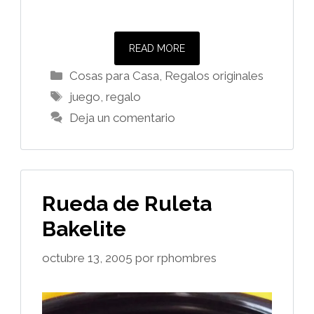
READ MORE
Categorías
Cosas para Casa
,
Regalos originales
Etiquetas
juego
,
regalo
Deja un comentario
Rueda de Ruleta
Bakelite
octubre 13, 2005
por
rphombres