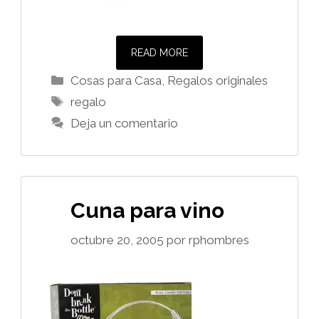
READ MORE
Categorías
Cosas para Casa
,
Regalos originales
Etiquetas
regalo
Deja un comentario
Cuna para vino
octubre 20, 2005
por
rphombres