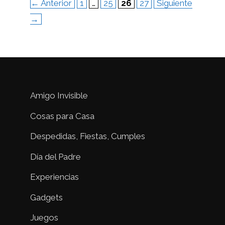
Página
Página
Página
Página
←
Anterior
1
…
25
26
27
Siguiente
→
Amigo Invisible
Cosas para Casa
Despedidas, Fiestas, Cumples
Día del Padre
Experiencias
Gadgets
Juegos