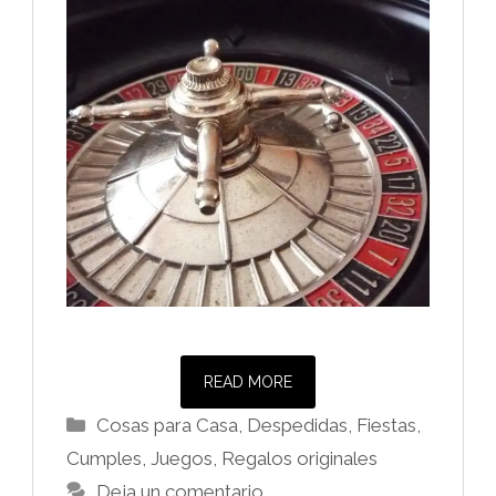
READ MORE
Categorías
Cosas para Casa
,
Despedidas, Fiestas,
Cumples
,
Juegos
,
Regalos originales
Deja un comentario