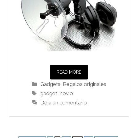
READ MORE
Categorías
Gadgets
,
Regalos originales
Etiquetas
gadget
,
novio
Deja un comentario