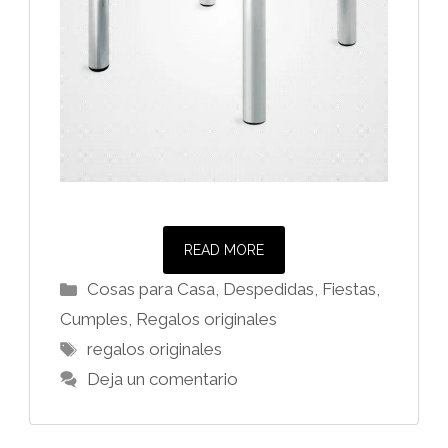
READ MORE
Categorías
Cosas para Casa
,
Despedidas, Fiestas,
Cumples
,
Regalos originales
Etiquetas
regalos originales
Deja un comentario