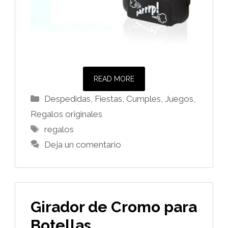
READ MORE
Categorías
Despedidas, Fiestas, Cumples
,
Juegos
,
Regalos originales
Etiquetas
regalos
Deja un comentario
Girador de Cromo para
Botellas