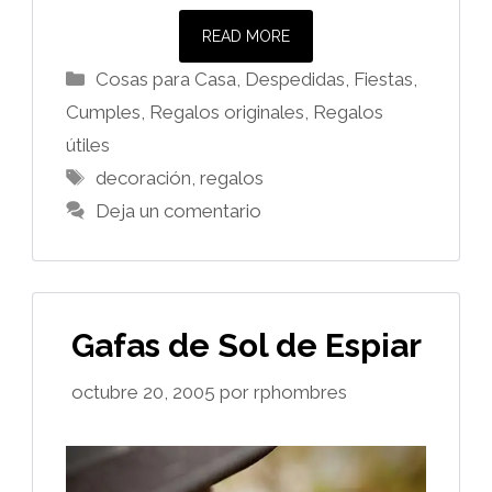
READ MORE
Categorías
Cosas para Casa
,
Despedidas, Fiestas,
Cumples
,
Regalos originales
,
Regalos
útiles
Etiquetas
decoración
,
regalos
Deja un comentario
Gafas de Sol de Espiar
octubre 20, 2005
por
rphombres