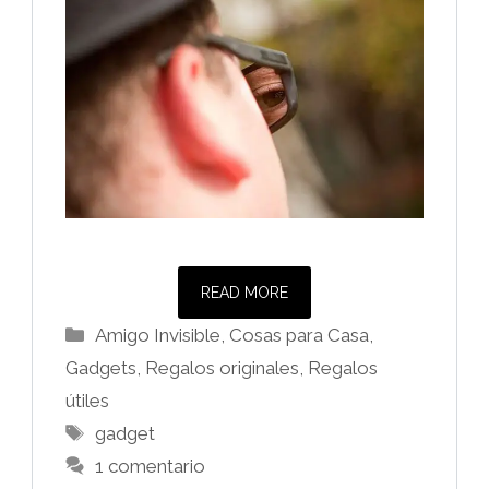
READ MORE
Categorías
Amigo Invisible
,
Cosas para Casa
,
Gadgets
,
Regalos originales
,
Regalos
útiles
Etiquetas
gadget
1 comentario