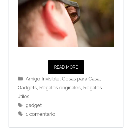
READ MORE
Categorías
Amigo Invisible
,
Cosas para Casa
,
Gadgets
,
Regalos originales
,
Regalos
útiles
Etiquetas
gadget
1 comentario