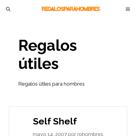
Saltar
M
al
contenido
Regalos
útiles
Regalos útiles para hombres
Self Shelf
mayo 14, 2007
por
rphombres