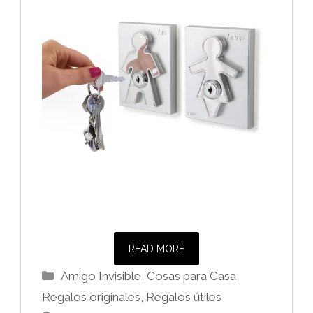
READ MORE
Categorías
Amigo Invisible
,
Cosas para Casa
,
Regalos originales
,
Regalos útiles