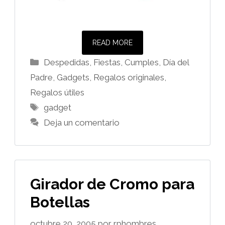
READ MORE
Categorías
Despedidas, Fiestas, Cumples
,
Día del
Padre
,
Gadgets
,
Regalos originales
,
Regalos útiles
Etiquetas
gadget
Deja un comentario
Girador de Cromo para
Botellas
octubre 20, 2005
por
rphombres