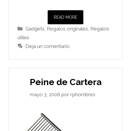
READ MORE
Categorías
Gadgets
,
Regalos originales
,
Regalos
útiles
Deja un comentario
Peine de Cartera
mayo 3, 2006
por
rphombres