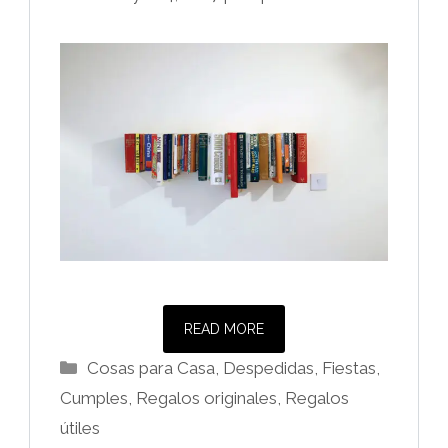
READ MORE
Categorías
Cosas para Casa
,
Despedidas, Fiestas,
Cumples
,
Regalos originales
,
Regalos
útiles