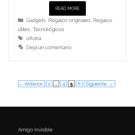
READ MORE
Categorías
Gadgets
,
Regalos originales
,
Regalos
útiles
,
Tecnológicos
Etiquetas
oficina
Deja un comentario
Página
Página
Página
Página
←
Anterior
1
…
4
5
6
Siguiente
→
Amigo Invisible