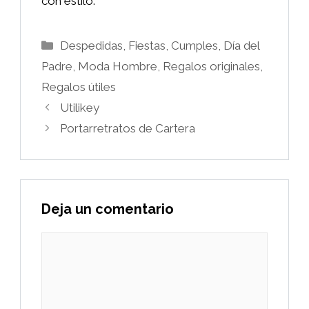
con estilo.
Categorías
Despedidas, Fiestas, Cumples
,
Día del
Padre
,
Moda Hombre
,
Regalos originales
,
Regalos útiles
Utilikey
Portarretratos de Cartera
Deja un comentario
Comentario