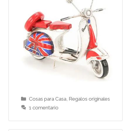
Categorías
Cosas para Casa
,
Regalos originales
1 comentario