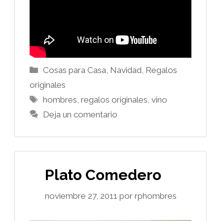
Categorías
Cosas para Casa
,
Navidad
,
Regalos
originales
Etiquetas
hombres
,
regalos originales
,
vino
Deja un comentario
Plato Comedero
noviembre 27, 2011
por
rphombres