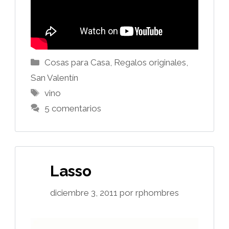
Categorías
Cosas para Casa
,
Regalos originales
,
San Valentín
Etiquetas
vino
5 comentarios
Lasso
diciembre 3, 2011
por
rphombres