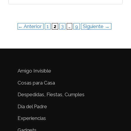
Página
Página
Página
Página
←
Anterior
1
2
3
…
9
Siguiente
→
Amigo Invisible
Cosas para Casa
Despedidas, Fiestas, Cumples
Día del Padre
Experiencias
Gadgets