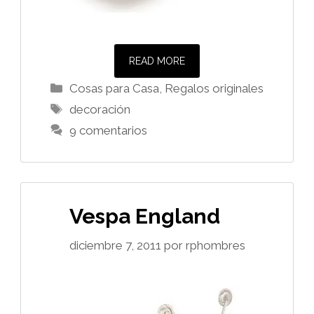
READ MORE
Categorías
Cosas para Casa
,
Regalos originales
Etiquetas
decoración
9 comentarios
Vespa England
diciembre 7, 2011
por
rphombres