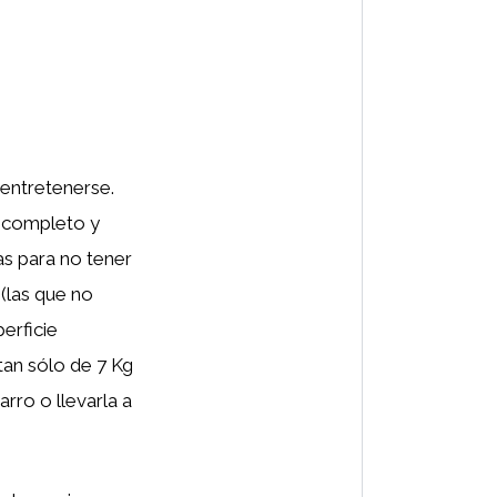
 entretenerse.
o completo y
as para no tener
(las que no
erficie
tan sólo de 7 Kg
rro o llevarla a