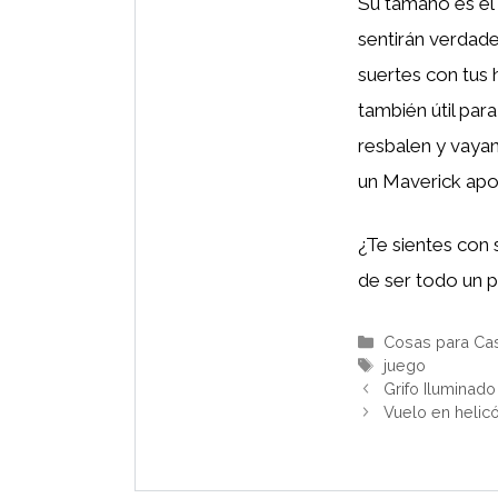
Su tamaño es el 
sentirán verdad
suertes con tus 
también útil para
resbalen y vayan
un Maverick apo
¿Te sientes con
de ser todo un p
Categorías
Cosas para Ca
Etiquetas
juego
Grifo Iluminado
Vuelo en helic