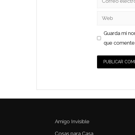
electrónico
Web
Guarda mi no
que comente
Amigo Invisible
Cosas para Casa