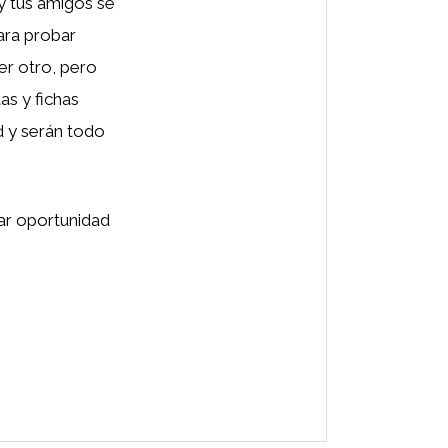
y tus amigos se
ara probar
er otro, pero
as y fichas
d y serán todo
ar oportunidad