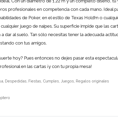
ideal. Con un diámetro de 1,22 m y un completo diseño, tú 
eros profesionales en competencia con cada mano. Ideal p
habilidades de Poker, en el estilo de Texas Hold’m o cualqui
 cualquier juego de naipes. Su superficie impide que las cart
 a dar al suelo. Tan sólo necesitas tener la adecuada actitu
stando con tus amigos.
 suerte hoy? Pues entonces no dejes pasar esta espectacul
rofesional en las cartas ¡y con tu propia mesa!
sa
,
Despedidas, Fiestas, Cumples
,
Juegos
,
Regalos originales
óptero