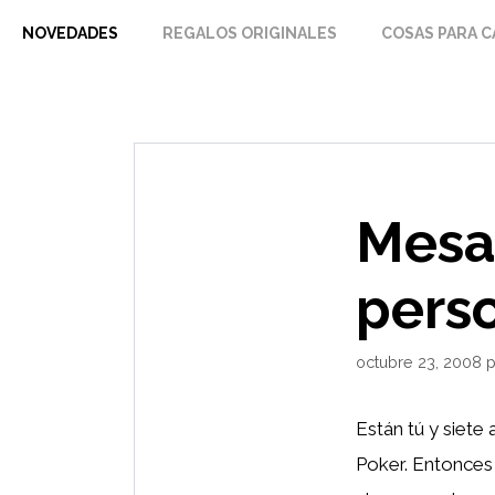
Saltar
NOVEDADES
REGALOS ORIGINALES
COSAS PARA C
al
contenido
Mesa
pers
octubre 23, 2008
Están tú y siete
Poker. Entonces