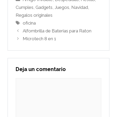
Cumples
,
Gadgets
,
Juegos
,
Navidad
,
Regalos originales
Etiquetas
oficina
Alfombrilla de Baterias para Raton
Microtech 8 en 1
Deja un comentario
Comentario