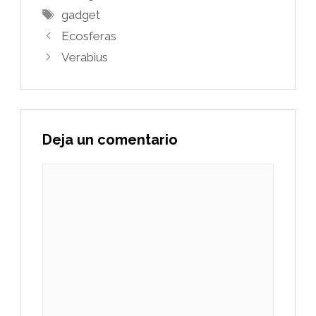
Etiquetas
gadget
Ecosferas
Verabius
Deja un comentario
Comentario