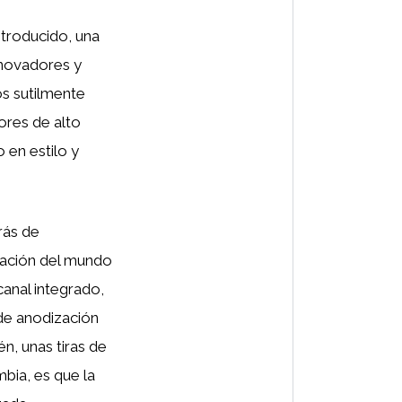
troducido, una
nnovadores y
os sutilmente
ores de alto
o en estilo y
rás de
zación del mundo
 canal integrado,
 de anodización
n, unas tiras de
mbia, es que la