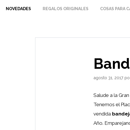
Saltar
NOVEDADES
REGALOS ORIGINALES
COSAS PARA C
al
contenido
Band
agosto 31, 2017
po
Salude a la Gran
Tenemos el Plac
vendida
bandej
Año. Emparejando