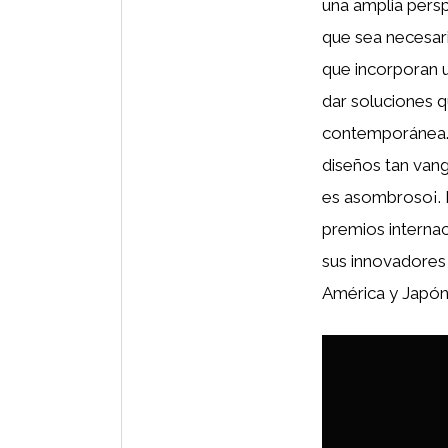
una amplia persp
que sea necesari
que incorporan u
dar soluciones qu
contemporánea. 
diseños tan van
es asombroso¡. 
premios internac
sus innovadores
América y Japón