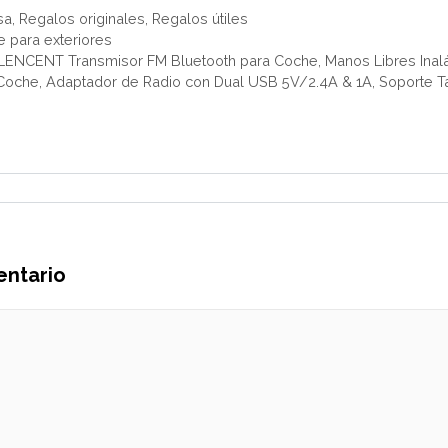
sa
,
Regalos originales
,
Regalos útiles
e para exteriores
 LENCENT Transmisor FM Bluetooth para Coche, Manos Libres Inal
oche, Adaptador de Radio con Dual USB 5V/2.4A & 1A, Soporte Ta
entario