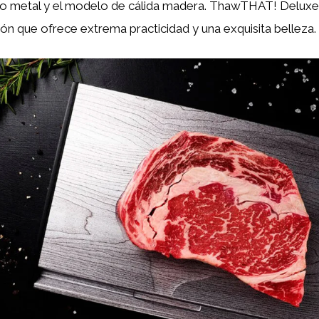
ío metal y el modelo de cálida madera. ThawTHAT! Deluxe 
n que ofrece extrema practicidad y una exquisita belleza.