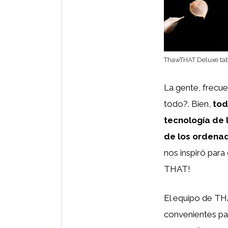
ThawTHAT Deluxe tab
La gente, frec
todo?. Bien,
tod
tecnología de l
de los ordenado
nos inspiró par
THAT!
El equipo de TH
convenientes par