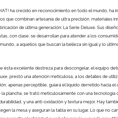
AT! ha crecido en reconocimiento en todo el mundo, ha in
os que combinan artesanía de ultra precisión, materiales i
bricación de última generación: La Serie Deluxe. Sus diseñ
istas, con clase, se desarrollan para atender a los consumid
 mundo, a aquellos que buscan la belleza sin igual y lo últim
 de ésta excelente destreza para descongelar, el equipo det
, prestó una atención meticulosa, a los detalles de utili
ción, apenas perceptible, guiará el líquido derretido hacia el
de la plancha, se trató meticulosamente con una tecnología
urabilidad, y una anti-oxidación y textura mejor. Hay tambié
tegen la mesa y aseguran la tabla en su lugar. Lo que no ca