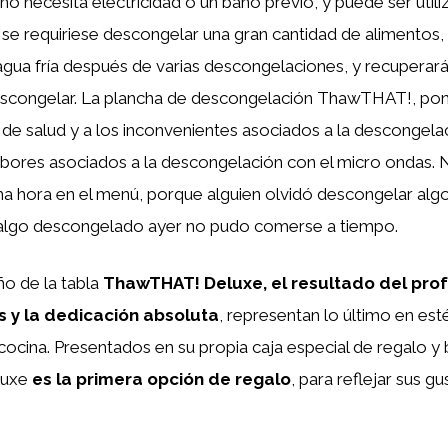
no necesita electricidad o un baño previo, y puede ser utili
 se requiriese descongelar una gran cantidad de alimentos
agua fría después de varias descongelaciones, y recuperar
scongelar. La plancha de descongelación ThawTHAT!, pone 
e salud y a los inconvenientes asociados a la descongelaci
sabores asociados a la descongelación con el micro ondas.
a hora en el menú, porque alguien olvidó descongelar algo 
algo descongelado ayer no pudo comerse a tiempo.
ño de la tabla
ThawTHAT! Deluxe, el resultado del pro
s y la dedicación absoluta
, representan lo último en esté
 cocina. Presentados en su propia caja especial de regalo y b
uxe
es la primera opción de regalo
, para reflejar sus g