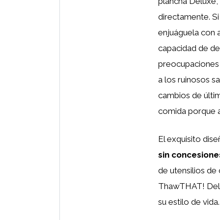
plancha Deluxe, 
directamente. Si
enjuáguela con 
capacidad de de
preocupaciones d
a los ruinosos 
cambios de últim
comida porque 
El exquisito dise
sin concesione
de utensilios de
ThawTHAT! Del
su estilo de vida.