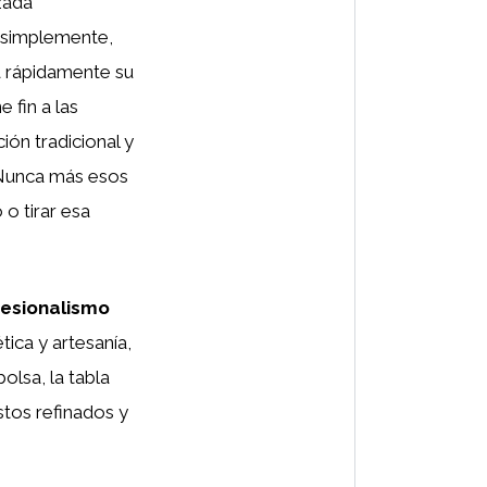
zada
, simplemente,
á rápidamente su
fin a las
ón tradicional y
 Nunca más esos
o tirar esa
fesionalismo
tica y artesanía,
olsa, la tabla
ustos refinados y