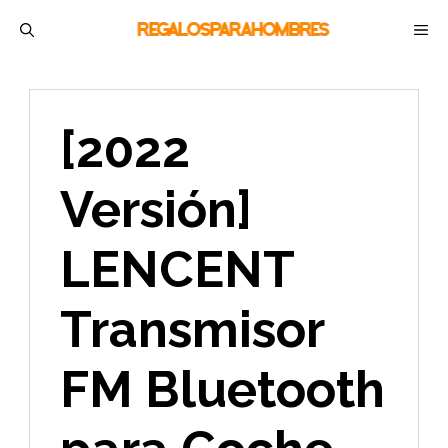
Saltar
M
al
contenido
[2022
Versión]
LENCENT
Transmisor
FM Bluetooth