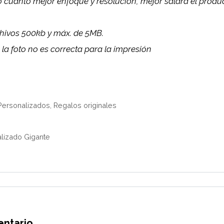
o cuanto mejor enfoque y resolución, mejor saldrá el produ
chivos 500kb y máx. de 5MB.
 la foto no es correcta para la impresión
Personalizados
,
Regalos originales
lizado Gigante
entario