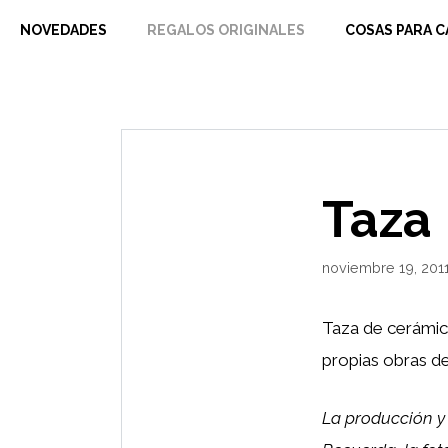
Saltar
NOVEDADES
REGALOS ORIGINALES
COSAS PARA C
al
contenido
Taza
noviembre 19, 201
Taza de cerámica
propias obras de
La producción y 