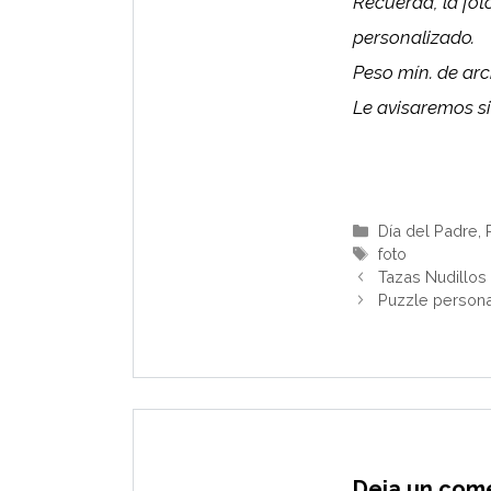
Recuerda, la fot
personalizado.
Peso mín. de ar
Le avisaremos si
Categorías
Día del Padre
,
Etiquetas
foto
Tazas Nudillos
Puzzle persona
Deja un com