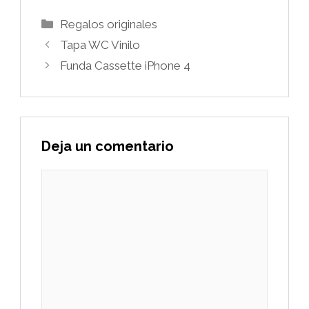
Categorías
Regalos originales
Tapa WC Vinilo
Funda Cassette iPhone 4
Deja un comentario
Comentario