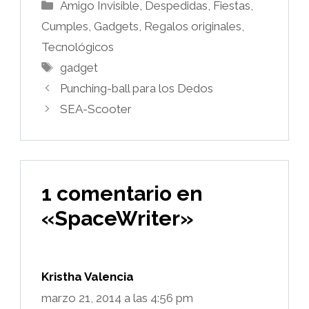
Categorías
Amigo Invisible
,
Despedidas, Fiestas,
Cumples
,
Gadgets
,
Regalos originales
,
Tecnológicos
Etiquetas
gadget
Punching-ball para los Dedos
SEA-Scooter
1 comentario en
«SpaceWriter»
Kristha Valencia
marzo 21, 2014 a las 4:56 pm