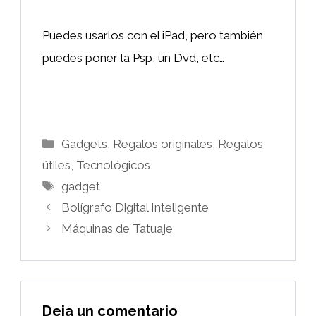
Puedes usarlos con el iPad, pero también
puedes poner la Psp, un Dvd, etc…
Categorías
Gadgets
,
Regalos originales
,
Regalos
útiles
,
Tecnológicos
Etiquetas
gadget
Bolígrafo Digital Inteligente
Máquinas de Tatuaje
Deja un comentario