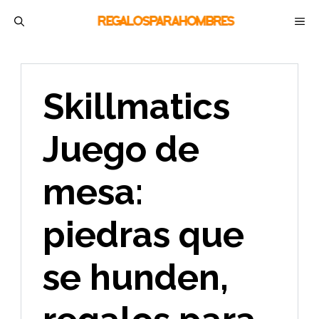
Saltar
M
al
contenido
Skillmatics
Juego de
mesa:
piedras que
se hunden,