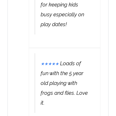
for keeping kids
busy especially on
play dates!
Loads of
★
★
★
★
★
fun with the 5 year
old playing with
frogs and flies. Love
it.