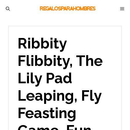
Saltar
M
al
contenido
Ribbity
Flibbity, The
Lily Pad
Leaping, Fly
Feasting