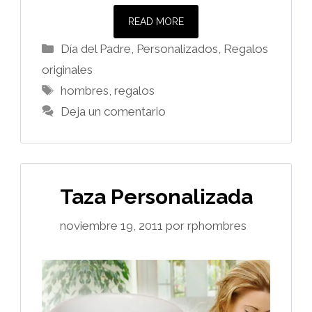
READ MORE
Categorías
Día del Padre
,
Personalizados
,
Regalos
originales
Etiquetas
hombres
,
regalos
Deja un comentario
Taza Personalizada
noviembre 19, 2011
por
rphombres