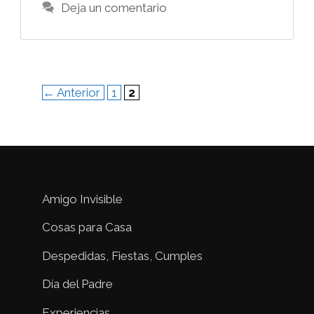
Deja un comentario
Página
Página
←
Anterior
1
2
Amigo Invisible
Cosas para Casa
Despedidas, Fiestas, Cumples
Día del Padre
Experiencias