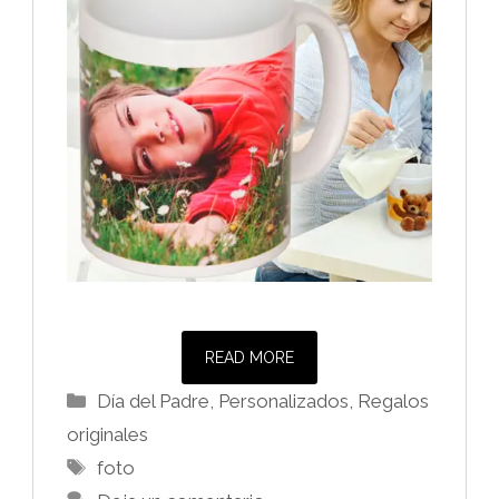
READ MORE
Categorías
Día del Padre
,
Personalizados
,
Regalos
originales
Etiquetas
foto