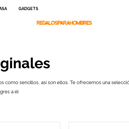
ASA
GADGETS
iginales
 como sencillos, así son ellos. Te ofrecemos una selección
gres a él