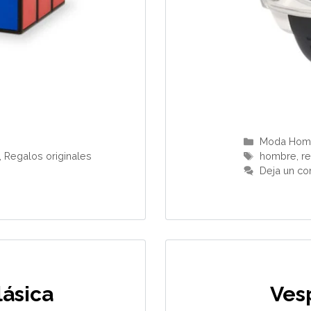
Categorías
Moda Hom
Etiquetas
,
Regalos originales
hombre
,
re
Deja un co
lásica
Ves