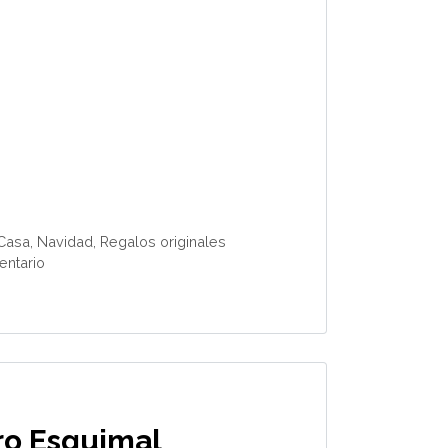
Casa
,
Navidad
,
Regalos originales
entario
ro Esquimal