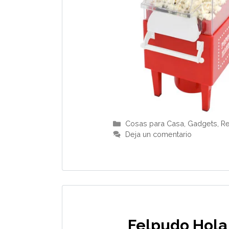
Categorías
Cosas para Casa
,
Gadgets
,
Re
Deja un comentario
Felpudo Hola