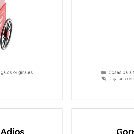
Categorías
galos originales
Cosas para 
Deja un com
 Adios
Gor