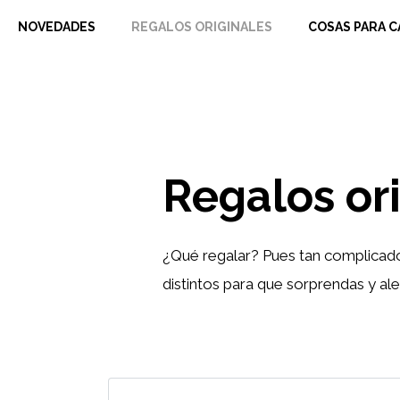
Saltar
NOVEDADES
REGALOS ORIGINALES
COSAS PARA C
al
contenido
Regalos or
¿Qué regalar? Pues tan complicados
distintos para que sorprendas y ale