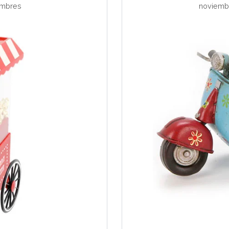
mbres
noviembr