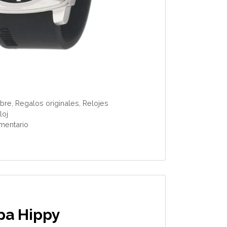
bre
,
Regalos originales
,
Relojes
loj
mentario
pa Hippy