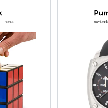
k
Pum
phombres
noviembr