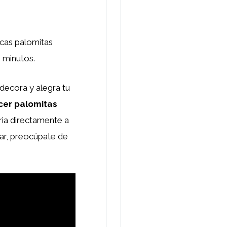
icas palomitas
5 minutos.
 decora y alegra tu
cer palomitas
ria directamente a
usar, preocúpate de