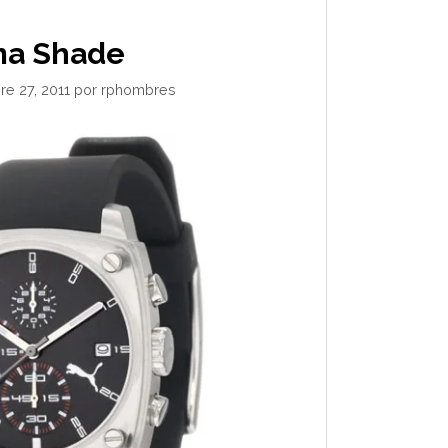
a Shade
e 27, 2011
por
rphombres