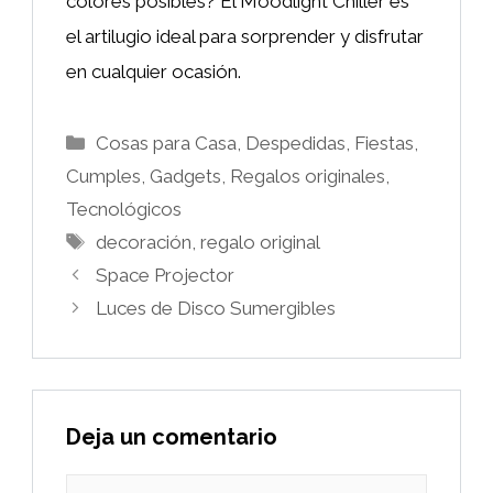
colores posibles? El Moodlight Chiller es
el artilugio ideal para sorprender y disfrutar
en cualquier ocasión.
Categorías
Cosas para Casa
,
Despedidas, Fiestas,
Cumples
,
Gadgets
,
Regalos originales
,
Tecnológicos
Etiquetas
decoración
,
regalo original
Space Projector
Luces de Disco Sumergibles
Deja un comentario
Comentario