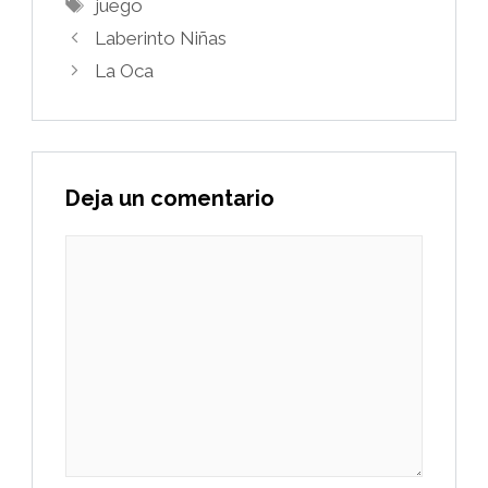
Etiquetas
juego
Laberinto Niñas
La Oca
Deja un comentario
Comentario