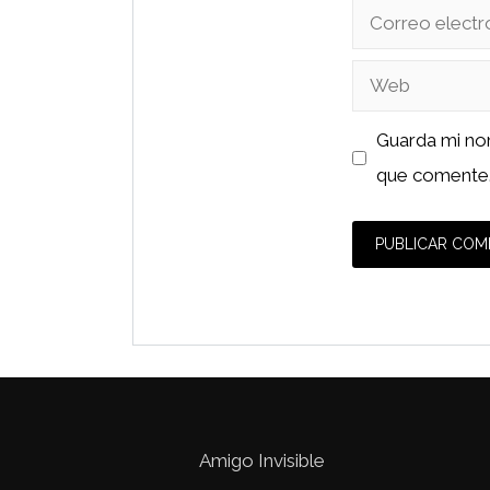
Correo
electrónico
Web
Guarda mi no
que comente
Amigo Invisible