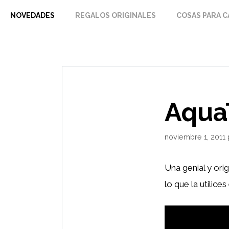
Saltar
NOVEDADES
REGALOS ORIGINALES
COSAS PARA C
al
contenido
Aqua
noviembre 1, 2011
Una genial y orig
lo que la utilice