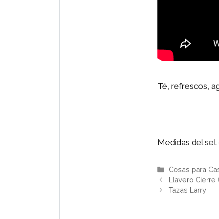
Té, refrescos, a
Medidas del set 
Categorías
Cosas para Ca
Llavero Cierre
Tazas Larry