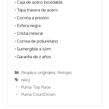
• Caja de acero inoxidable
• Tapa trasera de acero
• Corona a presión
• Esfera negra
• Cristal mineral
• Correa de poliuretano
• Sumergible a 50m
• Garantía de 2 años
Categorías
Regalos originales
,
Relojes
Etiquetas
reloj
Puma Top Race
Puma CountDown