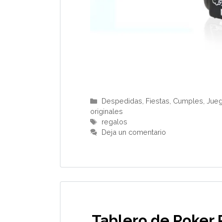
Categorías
Despedidas, Fiestas, Cumples
,
Jue
originales
Etiquetas
regalos
Deja un comentario
Tablero de Poker 