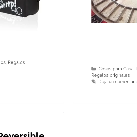
gos
,
Regalos
Categorías
Cosas para Casa
,
Regalos originales
Deja un comentari
Reversible