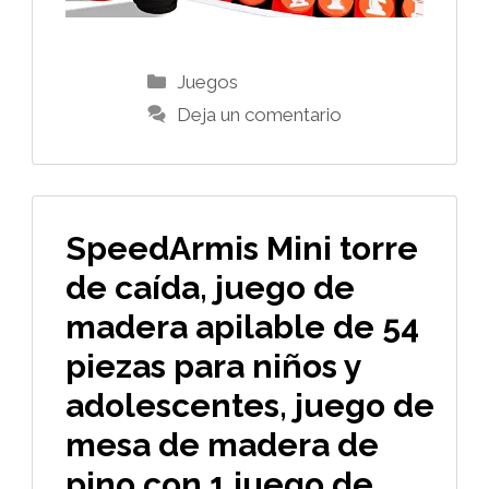
Categorías
Juegos
Deja un comentario
SpeedArmis Mini torre
de caída, juego de
madera apilable de 54
piezas para niños y
adolescentes, juego de
mesa de madera de
pino con 1 juego de